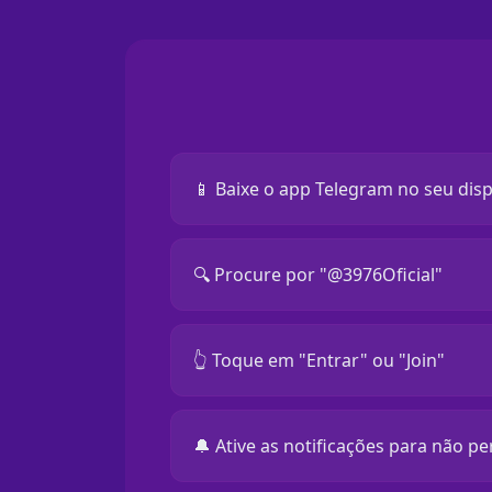
📱 Baixe o app Telegram no seu disp
🔍 Procure por "@3976Oficial"
👆 Toque em "Entrar" ou "Join"
🔔 Ative as notificações para não p