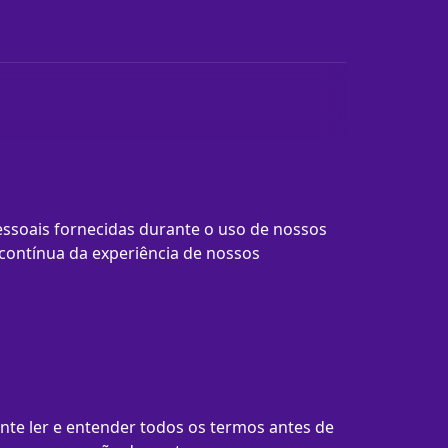
essoais fornecidas durante o uso de nossos
 contínua da experiência de nossos
nte ler e entender todos os termos antes de