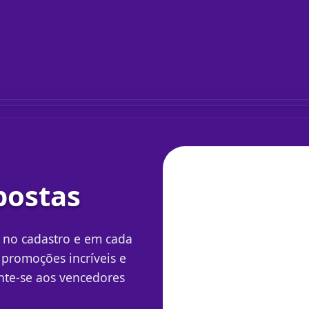
postas
 no cadastro e em cada
 promoções incríveis e
unte-se aos vencedores