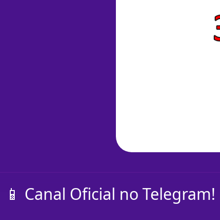
📱 Canal Oficial no Telegram!