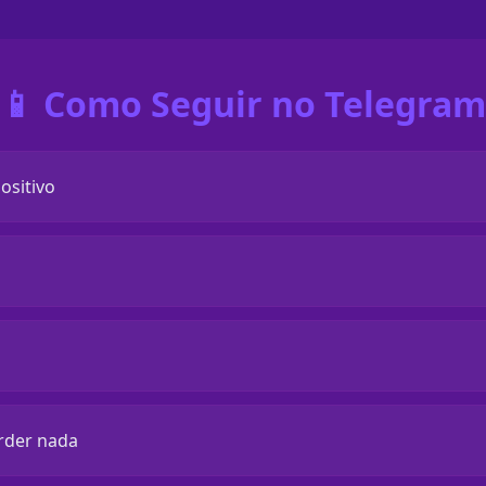
📱 Como Seguir no Telegram
ositivo
erder nada