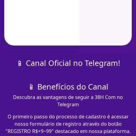
📱 Canal Oficial no Telegram!
📱 Benefícios do Canal
Descubra as vantagens de seguir a 38H Com no
Telegram
O primeiro passo do processo de cadastro é acessar
nosso formulário de registro através do botão
"REGISTRO R$+9~99" destacado em nossa plataforma.