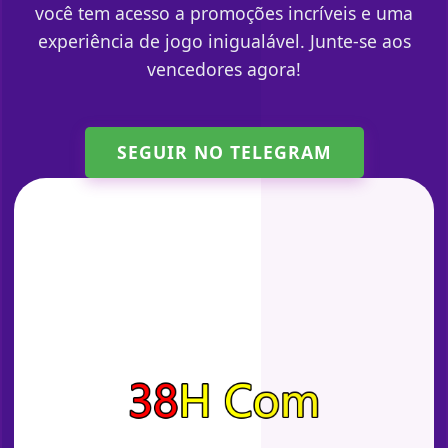
você tem acesso a promoções incríveis e uma
experiência de jogo inigualável. Junte-se aos
vencedores agora!
SEGUIR NO TELEGRAM