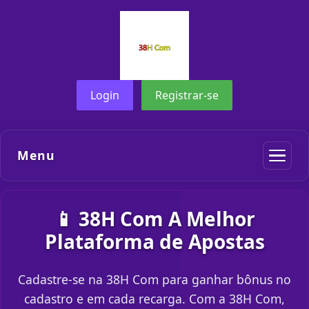
Login
Registrar-se
Menu
📱 38H Com A Melhor
Plataforma de Apostas
Cadastre-se na 38H Com para ganhar bônus no
cadastro e em cada recarga. Com a 38H Com,