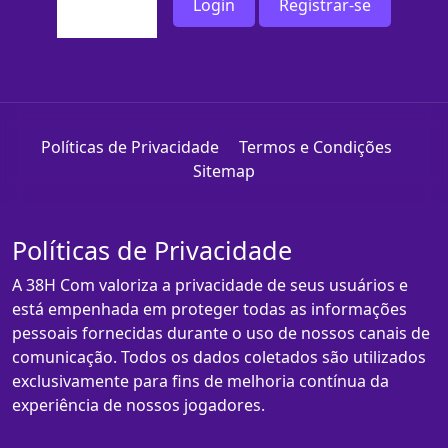
Login
Registrar-se
Políticas de Privacidade
Termos e Condições
Sitemap
Políticas de Privacidade
A 38H Com valoriza a privacidade de seus usuários e
está empenhada em proteger todas as informações
pessoais fornecidas durante o uso de nossos canais de
comunicação. Todos os dados coletados são utilizados
exclusivamente para fins de melhoria contínua da
experiência de nossos jogadores.