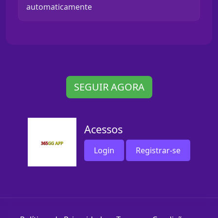
automaticamente
SEGUIR AGORA
Acessos
Login
Registrar-se