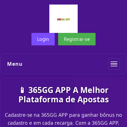
Login
Registrar-se
Menu
📱 365GG APP A Melhor
Plataforma de Apostas
Cadastre-se na 365GG APP para ganhar bônus no
cadastro e em cada recarga. Com a 365GG APP,