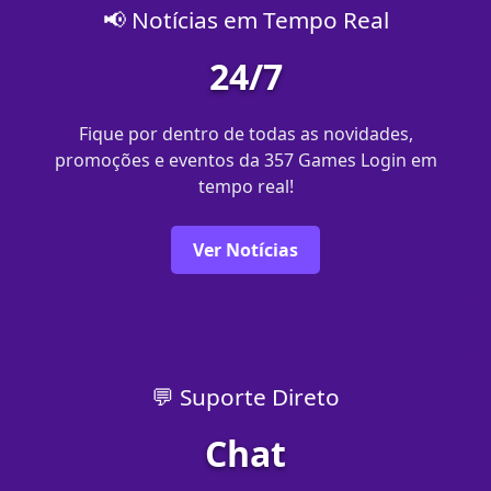
📢 Notícias em Tempo Real
24/7
Fique por dentro de todas as novidades,
promoções e eventos da 357 Games Login em
tempo real!
Ver Notícias
💬 Suporte Direto
Chat