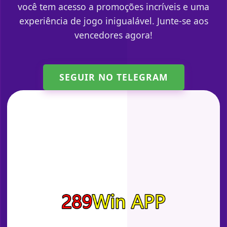
você tem acesso a promoções incríveis e uma
experiência de jogo inigualável. Junte-se aos
vencedores agora!
SEGUIR NO TELEGRAM