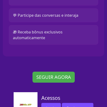
💬 Participe das conversas e interaja
🎁 Receba bônus exclusivos
automaticamente
SEGUIR AGORA
Acessos