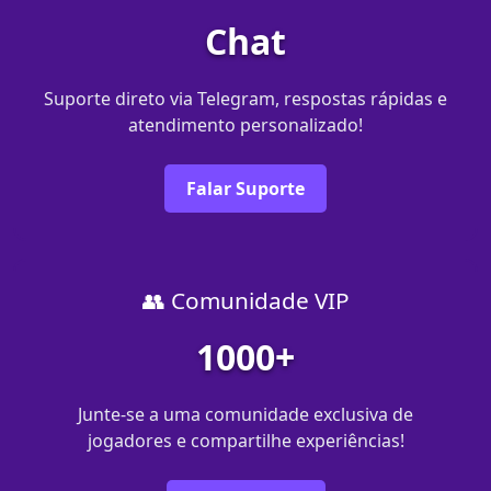
Chat
Suporte direto via Telegram, respostas rápidas e
atendimento personalizado!
Falar Suporte
👥 Comunidade VIP
1000+
Junte-se a uma comunidade exclusiva de
jogadores e compartilhe experiências!