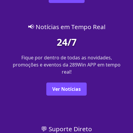
📢 Notícias em Tempo Real
24/7
Fique por dentro de todas as novidades,
promoções e eventos da 289Win APP em tempo
real!
Ver Notícias
💬 Suporte Direto