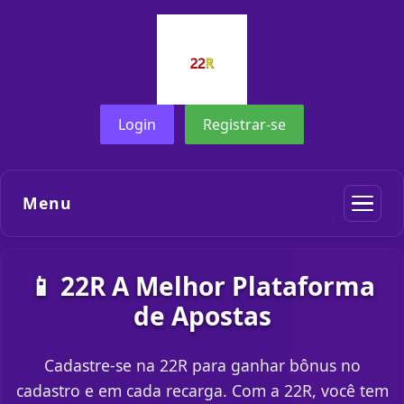
Login
Registrar-se
Menu
📱 22R A Melhor Plataforma
de Apostas
Cadastre-se na 22R para ganhar bônus no
cadastro e em cada recarga. Com a 22R, você tem