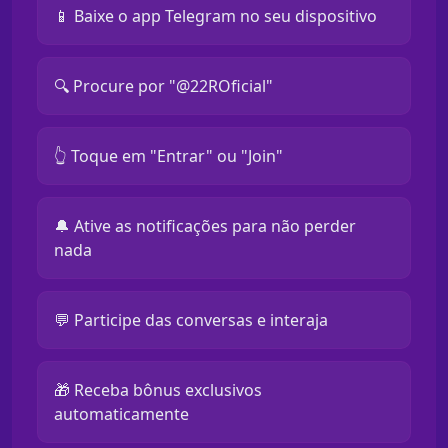
📱 Baixe o app Telegram no seu dispositivo
🔍 Procure por "@22ROficial"
👆 Toque em "Entrar" ou "Join"
🔔 Ative as notificações para não perder
nada
💬 Participe das conversas e interaja
🎁 Receba bônus exclusivos
automaticamente