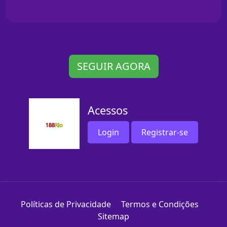
SEGUIR AGORA
Acessos
Login
Registrar-se
Políticas de Privacidade
Termos e Condições
Sitemap