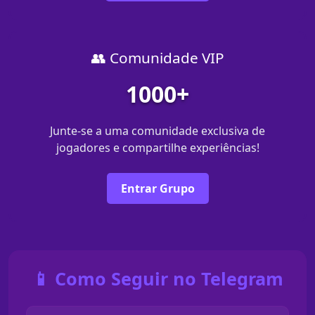
👥 Comunidade VIP
1000+
Junte-se a uma comunidade exclusiva de
jogadores e compartilhe experiências!
Entrar Grupo
📱 Como Seguir no Telegram