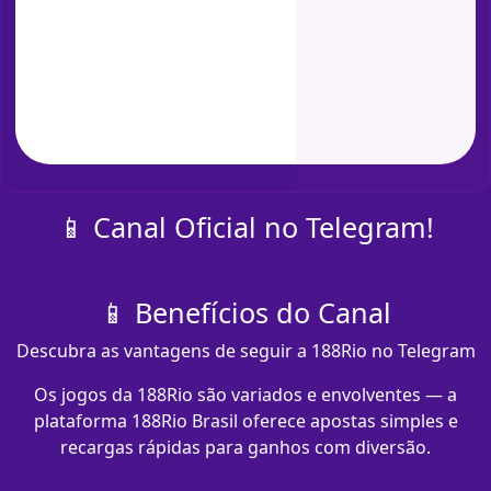
📱 Canal Oficial no Telegram!
📱 Benefícios do Canal
Descubra as vantagens de seguir a 188Rio no Telegram
Os jogos da 188Rio são variados e envolventes — a
plataforma 188Rio Brasil oferece apostas simples e
recargas rápidas para ganhos com diversão.