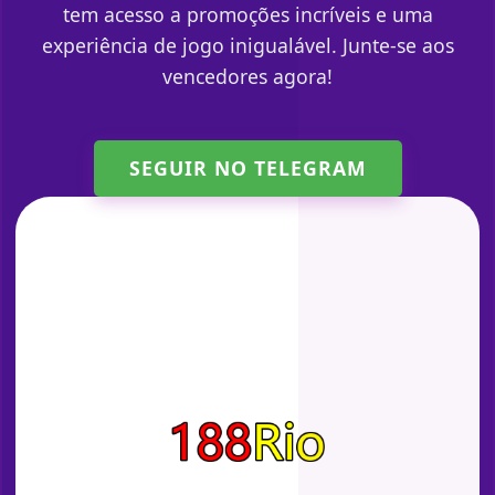
tem acesso a promoções incríveis e uma
experiência de jogo inigualável. Junte-se aos
vencedores agora!
SEGUIR NO TELEGRAM