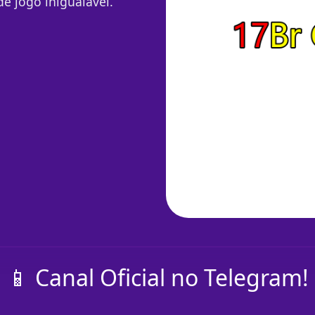
e jogo inigualável.
📱 Canal Oficial no Telegram!