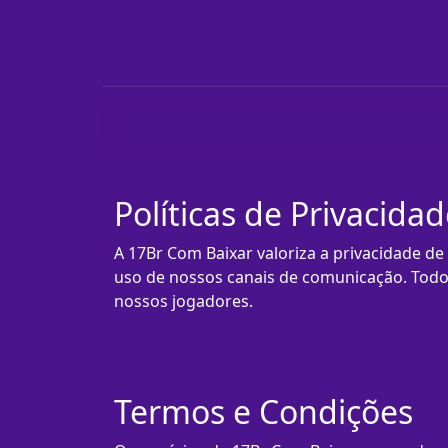
Políticas de Privacida
A 17Br Com Baixar valoriza a privacidade d
uso de nossos canais de comunicação. Todos
nossos jogadores.
Termos e Condições