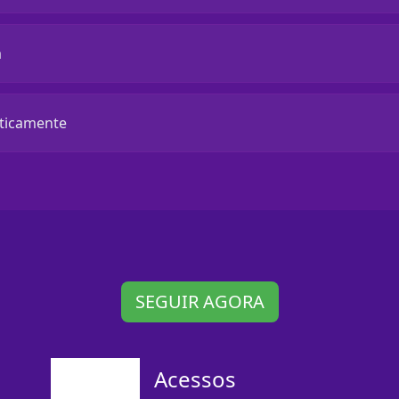
a
aticamente
SEGUIR AGORA
Acessos