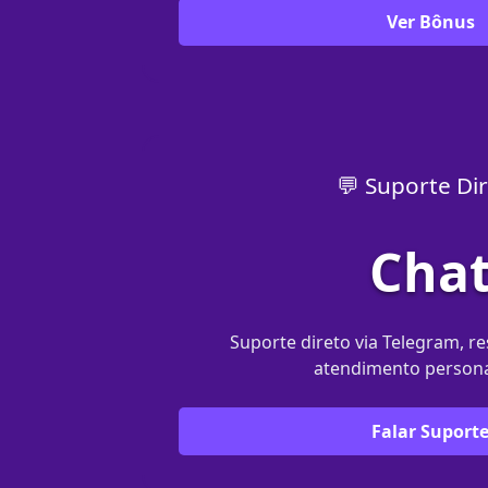
Ver Bônus
💬 Suporte Di
Cha
Suporte direto via Telegram, r
atendimento persona
Falar Suport