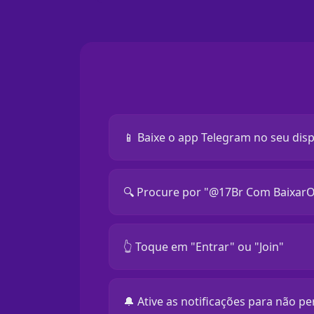
📱 Baixe o app Telegram no seu disp
🔍 Procure por "@17Br Com BaixarOf
👆 Toque em "Entrar" ou "Join"
🔔 Ative as notificações para não p