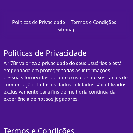
Políticas de Privacidade
Termos e Condições
Sitemap
Políticas de Privacidade
A 17Br valoriza a privacidade de seus usuários e está
empenhada em proteger todas as informações
pessoais fornecidas durante o uso de nossos canais de
comunicação. Todos os dados coletados são utilizados
exclusivamente para fins de melhoria contínua da
experiência de nossos jogadores.
Termos e Condições