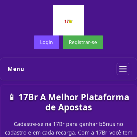
Login
Registrar-se
Menu
📱 17Br A Melhor Plataforma
de Apostas
Cadastre-se na 17Br para ganhar bônus no
cadastro e em cada recarga. Com a 17Br, você tem