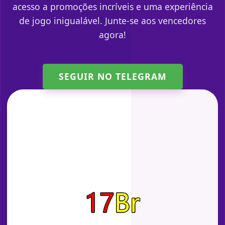
acesso a promoções incríveis e uma experiência
de jogo inigualável. Junte-se aos vencedores
agora!
SEGUIR NO TELEGRAM