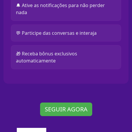
🔔 Ative as notificações para não perder
nada
💬 Participe das conversas e interaja
🎁 Receba bônus exclusivos
automaticamente
SEGUIR AGORA