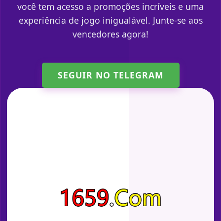
você tem acesso a promoções incríveis e uma
experiência de jogo inigualável. Junte-se aos
vencedores agora!
SEGUIR NO TELEGRAM