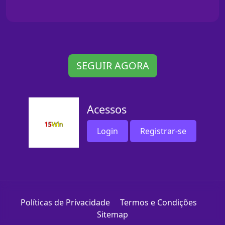
SEGUIR AGORA
Acessos
Login
Registrar-se
Políticas de Privacidade
Termos e Condições
Sitemap