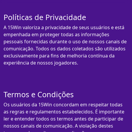
Políticas de Privacidade
A 15Win valoriza a privacidade de seus usuários e está
empenhada em proteger todas as informações
pessoais fornecidas durante o uso de nossos canais de
comunicação. Todos os dados coletados são utilizados
exclusivamente para fins de melhoria contínua da
experiência de nossos jogadores.
Termos e Condições
Os usuários da 15Win concordam em respeitar todas
as regras e regulamentos estabelecidos. É importante
ler e entender todos os termos antes de participar de
nossos canais de comunicação. A violação destes