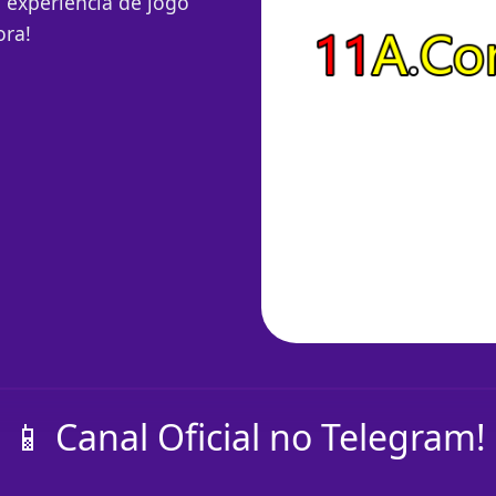
 experiência de jogo
ora!
📱 Canal Oficial no Telegram!