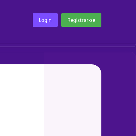
Login
Registrar-se